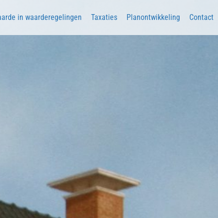
arde in waarderegelingen
Taxaties
Planontwikkeling
Contact